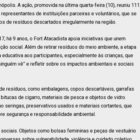
ópolis. A ação, promovida na última quarta-feira (10), reuniu 111
 representantes de instituições parceiras e voluntários, que se
s de resíduos descartados irregularmente na região.
7, há 9 anos, o Fort Atacadista apoia iniciativas que unem
ão social. Além de retirar resíduos do meio ambiente, a etapa
educativa aos participantes, especialmente às crianças, que
ninguém vê” e refletir sobre os impactos ambientais e sociais
s de resíduos, como embalagens, copos descartáveis, garrafas
 bitucas de cigarro, materiais de pesca e objetos de vidro.
seringas, preservativos usados e materiais cortantes, que
re segurança e responsabilidade ambiental.
sociais. Objetos como bolsas femininas e peças de vestuário
nversas sobre vulnerabilidade, violência e cuidado coletivo,