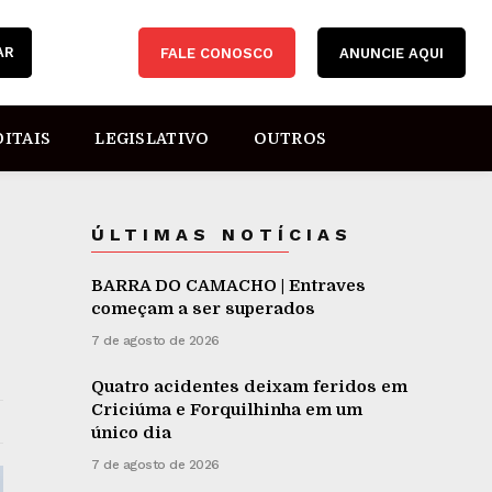
AR
FALE CONOSCO
ANUNCIE AQUI
DITAIS
LEGISLATIVO
OUTROS
ÚLTIMAS NOTÍCIAS
BARRA DO CAMACHO | Entraves
começam a ser superados
7 de agosto de 2026
Quatro acidentes deixam feridos em
Criciúma e Forquilhinha em um
único dia
7 de agosto de 2026