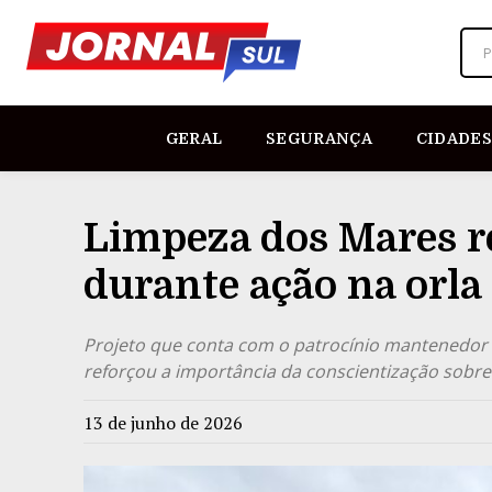
P
GERAL
SEGURANÇA
CIDADES
Limpeza dos Mares r
durante ação na orla
Projeto que conta com o patrocínio mantenedor d
reforçou a importância da conscientização sobre 
13 de junho de 2026