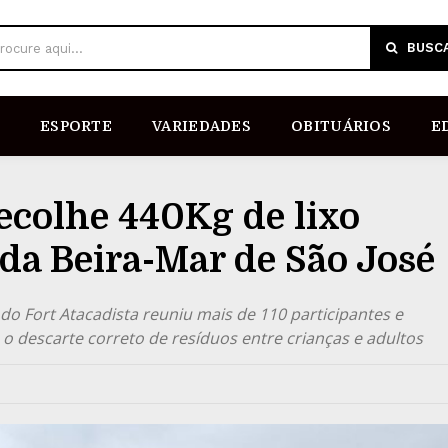
BUSC
rocure aqui...
ESPORTE
VARIEDADES
OBITUÁRIOS
E
ecolhe 440Kg de lixo
 da Beira-Mar de São José
o Fort Atacadista reuniu mais de 110 participantes e
o descarte correto de resíduos entre crianças e adultos