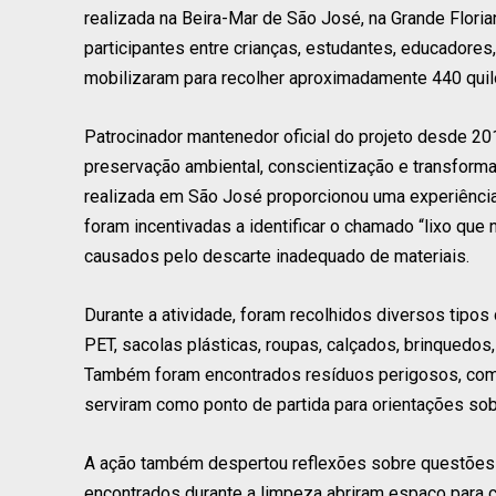
realizada na Beira-Mar de São José, na Grande Florian
participantes entre crianças, estudantes, educadores,
mobilizaram para recolher aproximadamente 440 quilo
Patrocinador mantenedor oficial do projeto desde 201
preservação ambiental, conscientização e transformaç
realizada em São José proporcionou uma experiência 
foram incentivadas a identificar o chamado “lixo que 
causados pelo descarte inadequado de materiais.
Durante a atividade, foram recolhidos diversos tipo
PET, sacolas plásticas, roupas, calçados, brinquedos,
Também foram encontrados resíduos perigosos, como 
serviram como ponto de partida para orientações sob
A ação também despertou reflexões sobre questões 
encontrados durante a limpeza abriram espaço para co