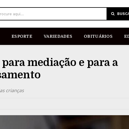
BUSC
rocure aqui...
ESPORTE
VARIEDADES
OBITUÁRIOS
E
a para mediação e para a
nsamento
as crianças