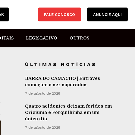
AR
FALE CONOSCO
ANUNCIE AQUI
DITAIS
LEGISLATIVO
OUTROS
ÚLTIMAS NOTÍCIAS
BARRA DO CAMACHO | Entraves
começam a ser superados
7 de agosto de 2026
Quatro acidentes deixam feridos em
Criciúma e Forquilhinha em um
único dia
7 de agosto de 2026