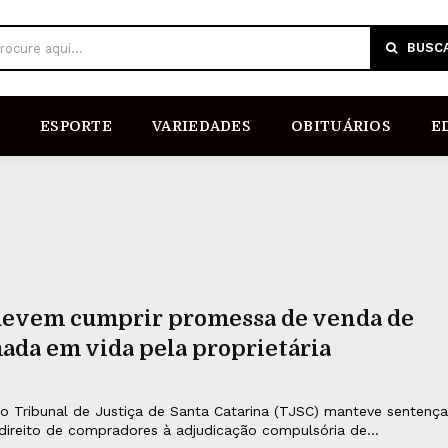
BUSC
rocure aqui...
ESPORTE
VARIEDADES
OBITUÁRIOS
E
devem cumprir promessa de venda de
ada em vida pela proprietária
do Tribunal de Justiça de Santa Catarina (TJSC) manteve sentença
ireito de compradores à adjudicação compulsória de...