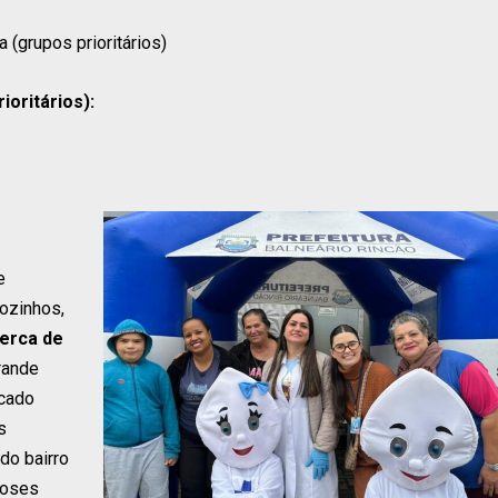
 (grupos prioritários)
ioritários):
e
ozinhos,
erca de
rande
rcado
s
do bairro
doses