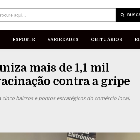
BUSC
rocure aqui...
ESPORTE
VARIEDADES
OBITUÁRIOS
E
niza mais de 1,1 mil
vacinação contra a gripe
 cinco bairros e pontos estratégicos do comércio local,