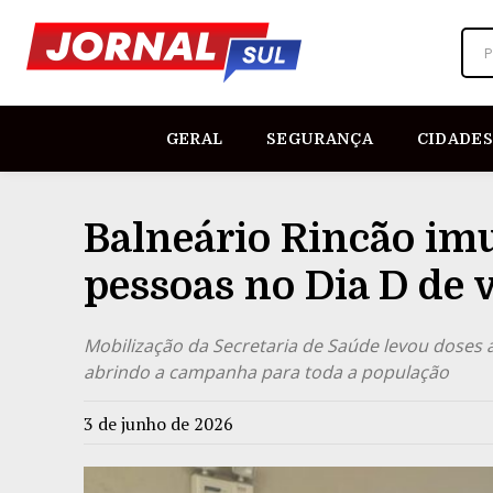
P
GERAL
SEGURANÇA
CIDADES
Balneário Rincão imu
pessoas no Dia D de 
Mobilização da Secretaria de Saúde levou doses a
abrindo a campanha para toda a população
3 de junho de 2026