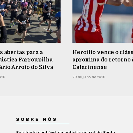
s abertas para a
Hercílio vence o cláss
ústica Farroupilha
aproxima do retorno à
rio Arroio do Silva
Catarinense
2026
20 de julho de 2026
SOBRE NÓS
Sua fonte confiável de notícias no sul de Santa