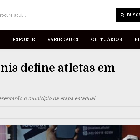
BUSC
rocure aqui...
ESPORTE
VARIEDADES
OBITUÁRIOS
E
nis define atletas em
presentarão o município na etapa estadual