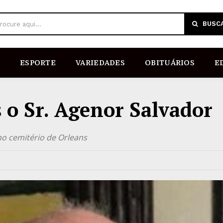
BUSC
rocure aqui...
ESPORTE
VARIEDADES
OBITUÁRIOS
E
 o Sr. Agenor Salvador
no cemitério de Orleans