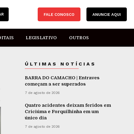
AR
FALE CONOSCO
ANUNCIE AQUI
DITAIS
LEGISLATIVO
OUTROS
ÚLTIMAS NOTÍCIAS
BARRA DO CAMACHO | Entraves
começam a ser superados
7 de agosto de 2026
Quatro acidentes deixam feridos em
Criciúma e Forquilhinha em um
único dia
7 de agosto de 2026