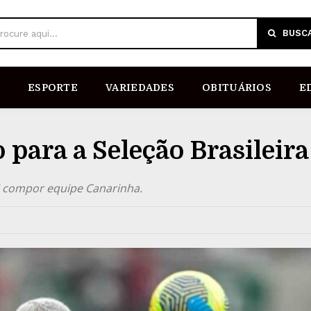
BUSC
rocure aqui...
ESPORTE
VARIEDADES
OBITUÁRIOS
E
 para a Seleção Brasileira
ai compor equipe Canarinha.