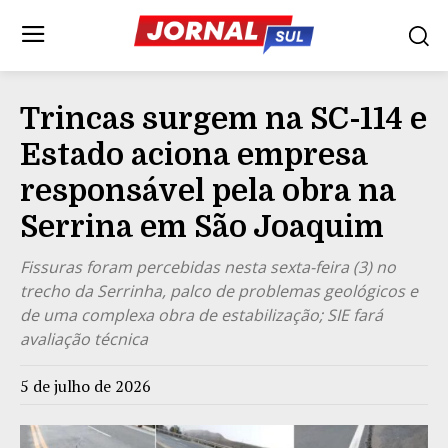
Trincas surgem na SC-114 e
Estado aciona empresa
responsável pela obra na
Serrina em São Joaquim
Fissuras foram percebidas nesta sexta-feira (3) no
trecho da Serrinha, palco de problemas geológicos e
de uma complexa obra de estabilização; SIE fará
avaliação técnica
5 de julho de 2026