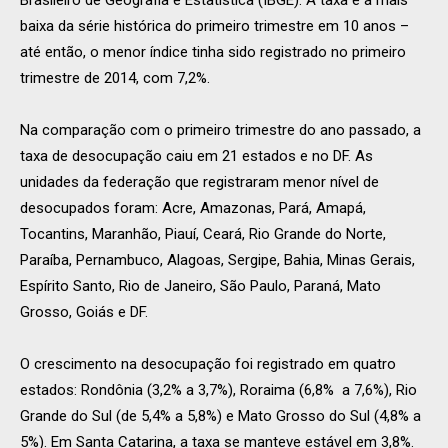
Brasileiro de Geografia e Estatística (IBGE). A taxa é a mais
baixa da série histórica do primeiro trimestre em 10 anos –
até então, o menor índice tinha sido registrado no primeiro
trimestre de 2014, com 7,2%.
Na comparação com o primeiro trimestre do ano passado, a
taxa de desocupação caiu em 21 estados e no DF. As
unidades da federação que registraram menor nível de
desocupados foram: Acre, Amazonas, Pará, Amapá,
Tocantins, Maranhão, Piauí, Ceará, Rio Grande do Norte,
Paraíba, Pernambuco, Alagoas, Sergipe, Bahia, Minas Gerais,
Espírito Santo, Rio de Janeiro, São Paulo, Paraná, Mato
Grosso, Goiás e DF.
O crescimento na desocupação foi registrado em quatro
estados: Rondônia (3,2% a 3,7%), Roraima (6,8% a 7,6%), Rio
Grande do Sul (de 5,4% a 5,8%) e Mato Grosso do Sul (4,8% a
5%). Em Santa Catarina, a taxa se manteve estável em 3,8%.