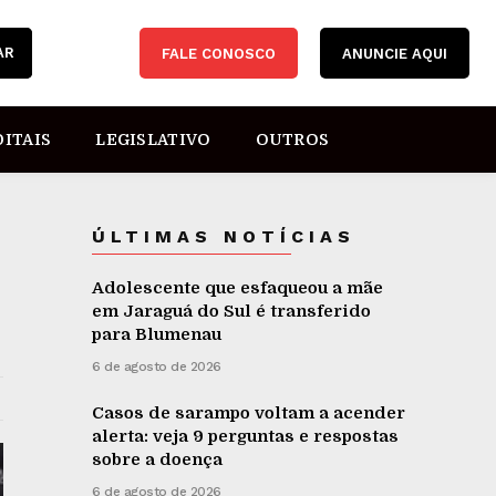
AR
FALE CONOSCO
ANUNCIE AQUI
DITAIS
LEGISLATIVO
OUTROS
ÚLTIMAS NOTÍCIAS
Adolescente que esfaqueou a mãe
em Jaraguá do Sul é transferido
para Blumenau
6 de agosto de 2026
Casos de sarampo voltam a acender
alerta: veja 9 perguntas e respostas
sobre a doença
6 de agosto de 2026