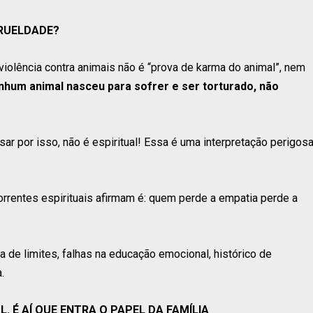
CRUELDADE?
a violência contra animais não é “prova de karma do animal”, nem
um animal nasceu para sofrer e ser torturado, não
ar por isso, não é espiritual! Essa é uma interpretação perigos
orrentes espirituais afirmam é: quem perde a empatia perde a
a de limites, falhas na educação emocional, histórico de
.
L. É AÍ QUE ENTRA O PAPEL DA FAMÍLIA