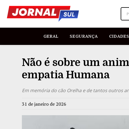
P
GERAL
SEGURANÇA
CIDADES
Não é sobre um anima
empatia Humana
Em memória do cão Orelha e de tantos outros a
31 de janeiro de 2026