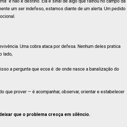
alma” e não é destino. Ela é sinal de algo que falhou no campo da
mente um ser indefeso, estamos diante de um alerta. Um pedido
ocional.
evivência. Uma cobra ataca por defesa. Nenhum deles pratica
o lado,
 isso a pergunta que ecoa é: de onde nasce a banalização do
s do que prover — é acompanhar, observar, orientar e estabelecer
 deixar que o problema cresça em silêncio.