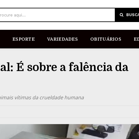
BUSC
rocure aqui...
ESPORTE
VARIEDADES
OBITUÁRIOS
E
l: É sobre a falência da
nimais vítimas da crueldade humana