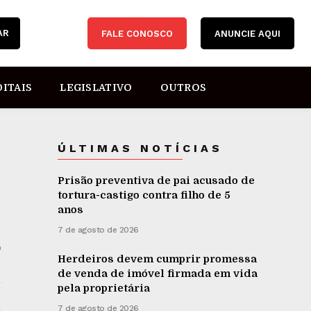
AR
FALE CONOSCO
ANUNCIE AQUI
DITAIS
LEGISLATIVO
OUTROS
ÚLTIMAS NOTÍCIAS
Prisão preventiva de pai acusado de
tortura-castigo contra filho de 5
anos
7 de agosto de 2026
o
Herdeiros devem cumprir promessa
de venda de imóvel firmada em vida
pela proprietária
7 de agosto de 2026