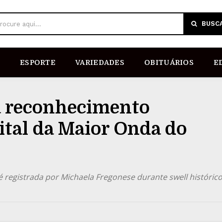
BUSC
rocure aqui...
ESPORTE
VARIEDADES
OBITUÁRIOS
E
a reconhecimento
pital da Maior Onda do
 registrada por Michaela Fregonese durante swell históric