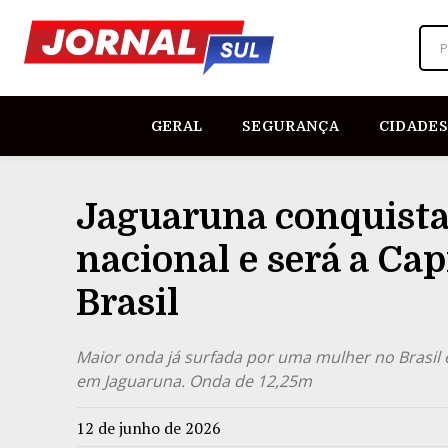
P
GERAL
SEGURANÇA
CIDADES
Jaguaruna conquist
nacional e será a Ca
Brasil
Maior onda já surfada por uma mulher no Brasil é
em Jaguaruna. Onda de 12,25m
12 de junho de 2026