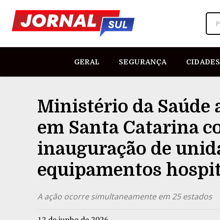
P
GERAL
SEGURANÇA
CIDADES
Ministério da Saúde 
em Santa Catarina c
inauguração de unid
equipamentos hospit
A ação ocorre simultaneamente em 25 estados
12 de junho de 2026