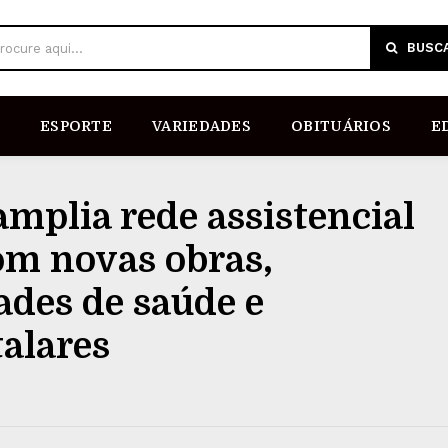
BUSC
rocure aqui...
ESPORTE
VARIEDADES
OBITUÁRIOS
E
amplia rede assistencial
om novas obras,
ades de saúde e
alares