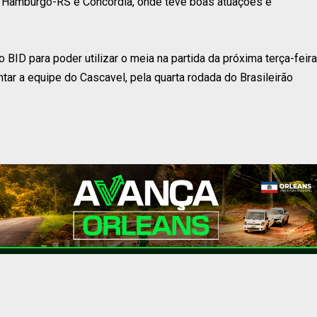
Hamburgo-RS e Concórdia, onde teve boas atuações e
BID para poder utilizar o meia na partida da próxima terça-feira
ntar a equipe do Cascavel, pela quarta rodada do Brasileirão