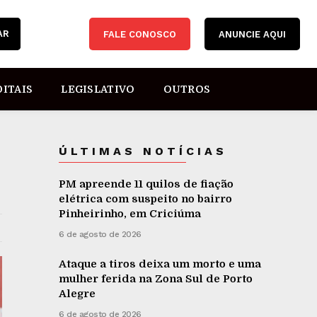
AR
FALE CONOSCO
ANUNCIE AQUI
DITAIS
LEGISLATIVO
OUTROS
ÚLTIMAS NOTÍCIAS
PM apreende 11 quilos de fiação
elétrica com suspeito no bairro
Pinheirinho, em Criciúma
6 de agosto de 2026
Ataque a tiros deixa um morto e uma
mulher ferida na Zona Sul de Porto
Alegre
6 de agosto de 2026