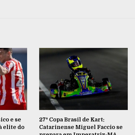
ico e se
27ª Copa Brasil de Kart:
 elite do
Catarinense Miguel Faccio se
prepara em Imperatriz-MA