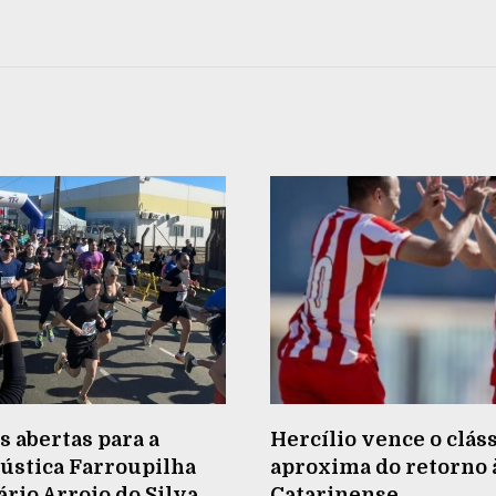
s abertas para a
Hercílio vence o cláss
ústica Farroupilha
aproxima do retorno à
rio Arroio do Silva
Catarinense