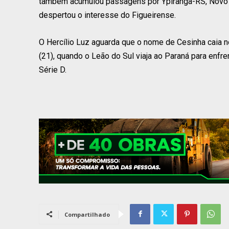
também acumulou passagens por Ypiranga-RS, Novo 
despertou o interesse do Figueirense.
O Hercílio Luz aguarda que o nome de Cesinha caia no 
(21), quando o Leão do Sul viaja ao Paraná para enfre
Série D.
Compartilhado