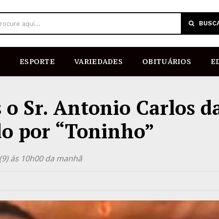
BUSC
rocure aqui...
ESPORTE
VARIEDADES
OBITUÁRIOS
E
 o Sr. Antonio Carlos d
do por “Toninho”
(9) ás 10h00 da manhã