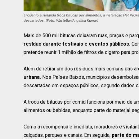
Enquanto a Holanda troca bitucas por alimentos, a instalação Het Peuke
descartados. (Foto: WasteBar/Angelina Kumar)
Mais de 500 mil bitucas deixaram ruas, praças e par
resíduo durante festivais e eventos públicos.
Com
pretende reunir 1 milhão de filtros de cigarro para p
Além de retirar um dos resíduos mais comuns das áre
urbana.
Nos Países Baixos, municípios desembolsa
descartadas em espaços públicos, segundo dados c
A troca de bitucas por comid funciona por meio de 
alimentos ou bebidas, enquanto parte do material se
Como a recompensa é imediata, moradores e visitan
calçadas, parques e canais. Em seguida,
parte do ma