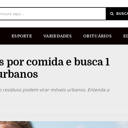
BUSC
rocure aqui...
ESPORTE
VARIEDADES
OBITUÁRIOS
E
s por comida e busca 1
urbanos
o resíduos podem virar móveis urbanos. Entenda a