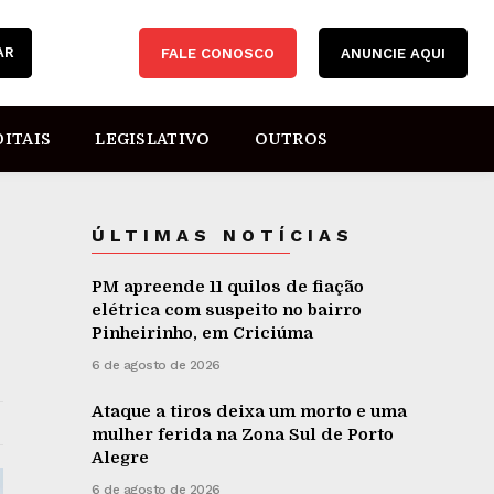
AR
FALE CONOSCO
ANUNCIE AQUI
DITAIS
LEGISLATIVO
OUTROS
ÚLTIMAS NOTÍCIAS
PM apreende 11 quilos de fiação
elétrica com suspeito no bairro
Pinheirinho, em Criciúma
6 de agosto de 2026
Ataque a tiros deixa um morto e uma
mulher ferida na Zona Sul de Porto
Alegre
6 de agosto de 2026