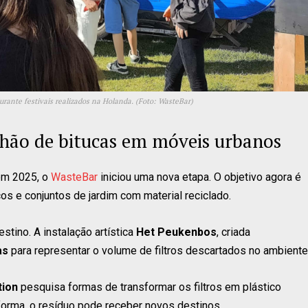
durante festivais realizados na Holanda. (Foto: WasteBar)
lhão de bitucas em móveis urbanos
em 2025, o
WasteBar
iniciou uma nova etapa. O objetivo agora é
os e conjuntos de jardim com material reciclado.
stino. A instalação artística
Het Peukenbos
, criada
as
para representar o volume de filtros descartados no ambiente
tion
pesquisa formas de transformar os filtros em plástico
 forma, o resíduo pode receber novos destinos.