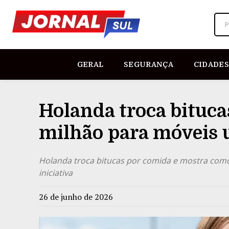
P
GERAL
SEGURANÇA
CIDADES
Holanda troca bituca
milhão para móveis 
Holanda troca bitucas por comida e mostra com
iniciativa
26 de junho de 2026