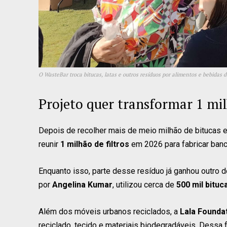
O WasteBar troca bitucas, latas e outros resíduos por alimentos e bebidas 
Projeto quer transformar 1 mi
Depois de recolher mais de meio milhão de bitucas 
reunir
1 milhão de filtros
em 2026 para fabricar banc
Enquanto isso, parte desse resíduo já ganhou outro de
por
Angelina Kumar
, utilizou cerca de
500 mil bituc
Além dos móveis urbanos reciclados, a
Lala Founda
reciclado, tecido e materiais biodegradáveis. Dessa