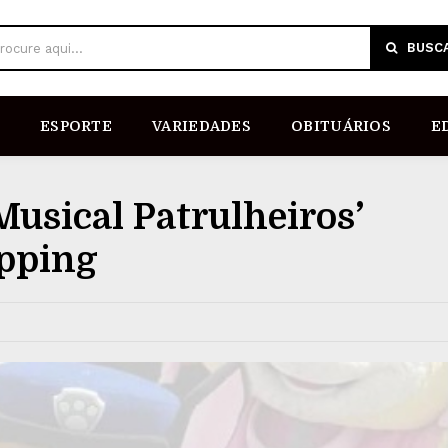
BUSC
rocure aqui...
ESPORTE
VARIEDADES
OBITUÁRIOS
E
Musical Patrulheiros’
opping