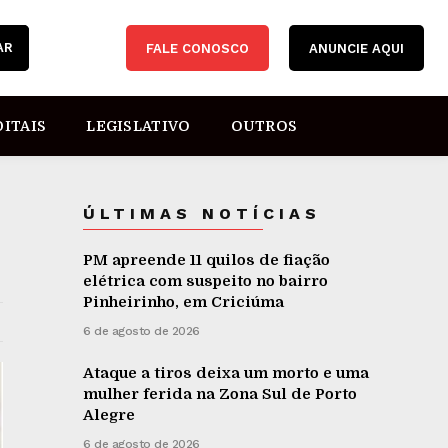
AR
FALE CONOSCO
ANUNCIE AQUI
DITAIS
LEGISLATIVO
OUTROS
ÚLTIMAS NOTÍCIAS
PM apreende 11 quilos de fiação
elétrica com suspeito no bairro
Pinheirinho, em Criciúma
6 de agosto de 2026
Ataque a tiros deixa um morto e uma
mulher ferida na Zona Sul de Porto
Alegre
6 de agosto de 2026