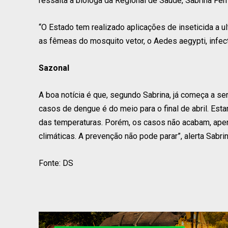
ressalta a bióloga da Regional de Saúde, Sabrina Fe
“O Estado tem realizado aplicações de inseticida a ul
as fêmeas do mosquito vetor, o Aedes aegypti, infect
Sazonal
A boa notícia é que, segundo Sabrina, já começa a se
casos de dengue é do meio para o final de abril. Est
das temperaturas. Porém, os casos não acabam, ape
climáticas. A prevenção não pode parar”, alerta Sabrin
Fonte: DS