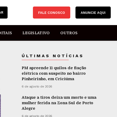
AR
FALE CONOSCO
ANUNCIE AQUI
DITAIS
LEGISLATIVO
OUTROS
ÚLTIMAS NOTÍCIAS
PM apreende 11 quilos de fiação
elétrica com suspeito no bairro
Pinheirinho, em Criciúma
6 de agosto de 2026
Ataque a tiros deixa um morto e uma
mulher ferida na Zona Sul de Porto
Alegre
6 de agosto de 2026