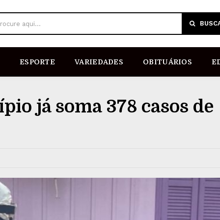
BUSC
rocure aqui...
ESPORTE
VARIEDADES
OBITUÁRIOS
E
pio já soma 378 casos de