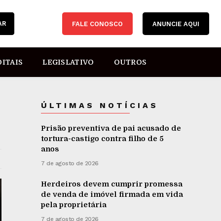
AR
FALE CONOSCO
ANUNCIE AQUI
DITAIS
LEGISLATIVO
OUTROS
ÚLTIMAS NOTÍCIAS
Prisão preventiva de pai acusado de
tortura-castigo contra filho de 5
anos
7 de agosto de 2026
Herdeiros devem cumprir promessa
de venda de imóvel firmada em vida
pela proprietária
7 de agosto de 2026