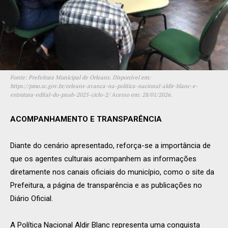
Fonte: Prefeitura Municipal de Orleans. Disponível em:
https://pmo.sc.gov.br/orleans-avanca-na-politica-nacional-aldir-blanc-e-
estrutura-edital-do-pnab-2025-ciclo-2/ Acesso em: 28/01/2026.
ACOMPANHAMENTO E TRANSPARÊNCIA
Diante do cenário apresentado, reforça-se a importância de
que os agentes culturais acompanhem as informações
diretamente nos canais oficiais do município, como o site da
Prefeitura, a página de transparência e as publicações no
Diário Oficial.
A Política Nacional Aldir Blanc representa uma conquista