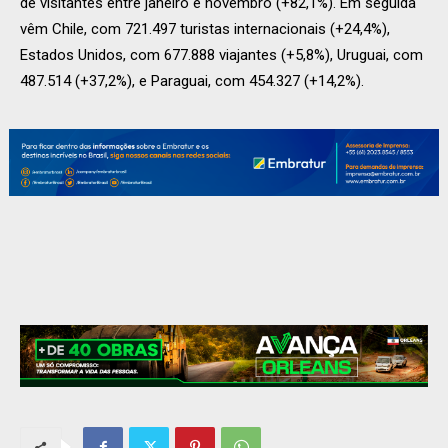
de visitantes entre janeiro e novembro (+82,1%). Em seguida
vêm Chile, com 721.497 turistas internacionais (+24,4%),
Estados Unidos, com 677.888 viajantes (+5,8%), Uruguai, com
487.514 (+37,2%), e Paraguai, com 454.327 (+14,2%).