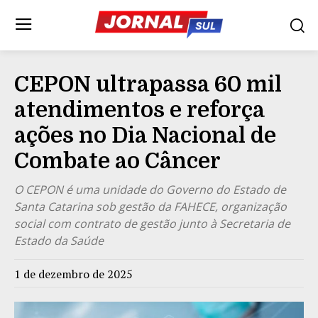
CEPON ultrapassa 60 mil
atendimentos e reforça
ações no Dia Nacional de
Combate ao Câncer
O CEPON é uma unidade do Governo do Estado de
Santa Catarina sob gestão da FAHECE, organização
social com contrato de gestão junto à Secretaria de
Estado da Saúde
1 de dezembro de 2025