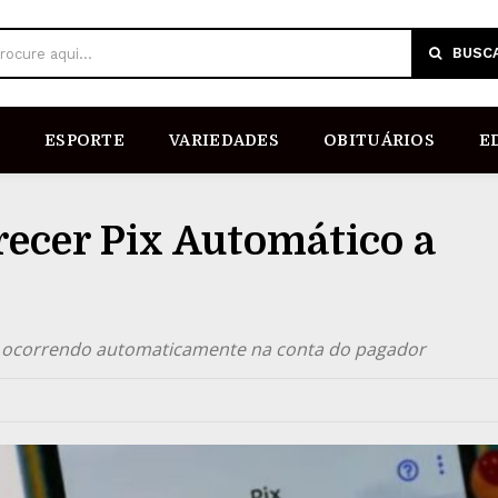
BUSC
rocure aqui...
ESPORTE
VARIEDADES
OBITUÁRIOS
E
recer Pix Automático a
os ocorrendo automaticamente na conta do pagador