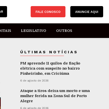
AR
FALE CONOSCO
ANUNCIE AQUI
DITAIS
LEGISLATIVO
OUTROS
ÚLTIMAS NOTÍCIAS
PM apreende 11 quilos de fiação
elétrica com suspeito no bairro
Pinheirinho, em Criciúma
6 de agosto de 2026
Ataque a tiros deixa um morto e uma
mulher ferida na Zona Sul de Porto
Alegre
6 de agosto de 2026