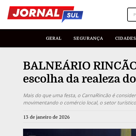
P
GERAL
SEGURANÇA
CIDADES
BALNEÁRIO RINCÃO |
escolha da realeza 
Mais do que uma festa, o CarnaRincão é consider
movimentando o comércio local, o setor turístico
13 de janeiro de 2026