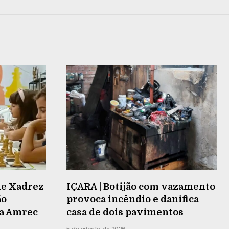
de Xadrez
IÇARA | Botijão com vazamento
ão
provoca incêndio e danifica
na Amrec
casa de dois pavimentos