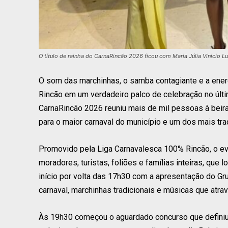
O título de rainha do CarnaRincão 2026 ficou com Maria Júlia Vinicio L
O som das marchinhas, o samba contagiante e a energ
Rincão em um verdadeiro palco de celebração no últim
CarnaRincão 2026 reuniu mais de mil pessoas à beira
para o maior carnaval do município e um dos mais trad
Promovido pela Liga Carnavalesca 100% Rincão, o eve
moradores, turistas, foliões e famílias inteiras, que
início por volta das 17h30 com a apresentação do Gr
carnaval, marchinhas tradicionais e músicas que atrav
Às 19h30 começou o aguardado concurso que definiu 