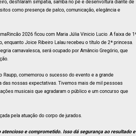
iro, desfilaram simpatia, samba no pé e desenvoltura diante de
quesitos como presença de palco, comunicação, elegância e
arnaRincão 2026 ficou com Maria Júlia Vinicio Lucio. A faixa de 1
, enquanto Joice Ribeiro Lalau recebeu o título de 2ª princesa.
legria carnavalesca, será ocupado por Amâncio Gregório, que
ção.
ão Raupp, comemorou o sucesso do evento e a grande
ima das nossas expectativas. Tivemos mais de mil pessoas
tações musicais que agradaram o público e um concurso que
çada pela atuação do corpo de jurados.
 atencioso e comprometido. Isso dá segurança ao resultado e