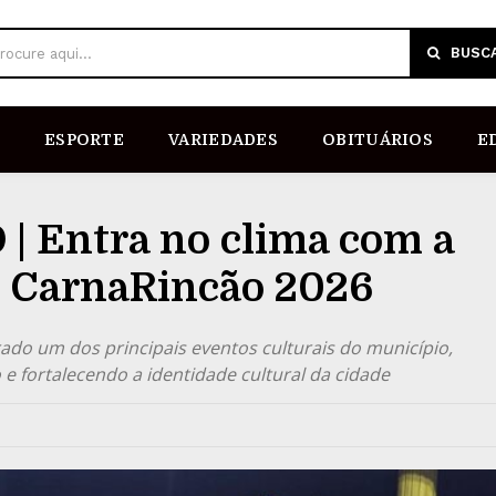
BUSC
rocure aqui...
ESPORTE
VARIEDADES
OBITUÁRIOS
E
 Entra no clima com a
do CarnaRincão 2026
ado um dos principais eventos culturais do município,
 e fortalecendo a identidade cultural da cidade