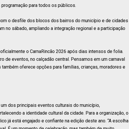
a programação para todos os públicos.
 com o desfile dos blocos dos bairros do município e de cidades
am no sábado, ampliando a integração regional e a participação
oficialmente o CarnaRincão 2026 após dias intensos de folia.
ro de eventos, no calçadão central. Pensamos em um carnaval
as também oferece opções para famílias, crianças, moradores e
um dos principais eventos culturais do município,
rtalecendo a identidade cultural da cidade. Para a organização, o
co já está engajado e confiante na edição deste ano. “A escolha
arnaval. É um momento de celebração, mas também de muito