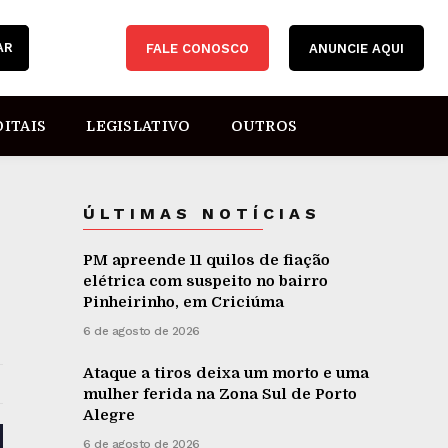
AR
FALE CONOSCO
ANUNCIE AQUI
DITAIS
LEGISLATIVO
OUTROS
ÚLTIMAS NOTÍCIAS
PM apreende 11 quilos de fiação
elétrica com suspeito no bairro
Pinheirinho, em Criciúma
6 de agosto de 2026
Ataque a tiros deixa um morto e uma
mulher ferida na Zona Sul de Porto
Alegre
6 de agosto de 2026