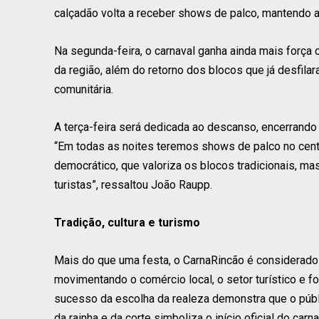
calçadão volta a receber shows de palco, mantendo 
Na segunda-feira, o carnaval ganha ainda mais força
da região, além do retorno dos blocos que já desfilar
comunitária.
A terça-feira será dedicada ao descanso, encerrando 
“Em todas as noites teremos shows de palco no cent
democrático, que valoriza os blocos tradicionais, m
turistas”, ressaltou João Raupp.
Tradição, cultura e turismo
Mais do que uma festa, o CarnaRincão é considerado 
movimentando o comércio local, o setor turístico e fo
sucesso da escolha da realeza demonstra que o públi
da rainha e da corte simboliza o início oficial do c