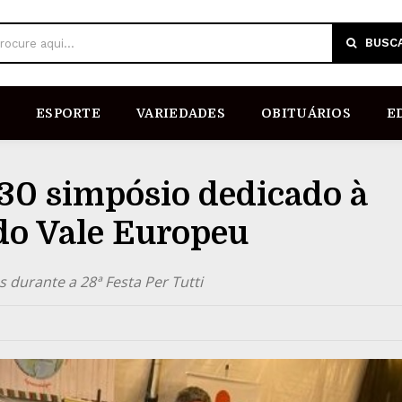
BUSC
rocure aqui...
ESPORTE
VARIEDADES
OBITUÁRIOS
E
 30 simpósio dedicado à
 do Vale Europeu
 durante a 28ª Festa Per Tutti