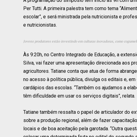
A programação do simpósio tem início às 9h com uma 
Per Tutti. A primeira palestra tem como tema “Alimento
escolar”, e será ministrada pela nutricionista e pr
e nutricionistas.
Jovens produtores estão investindo em culturas inovadoras, como cogumel
Às 9:20h, no Centro Integrado de Educação, a extensi
Silva, vai fazer uma apresentação direcionada aos pr
agricultores. Tatiane conta que atua de forma abrange
no acesso à política pública, divulga os editais e, em 
cardápios das escolas. “Também os ajudamos a elabo
têm dificuldade em usar os serviços digitais”, relata.
Tatiane também ressalta o papel de articulador do ext
sobre a produção regional, além de fazer capacitação
locais e de boa aceitação pela garotada. “Outra ques
colocar uma determinada fruta no edital do segundo se