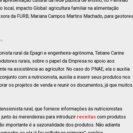
apresentação cultural da rede pública de ensino, no Pavilhão
 local, impacto Global: agricultura familiar na alimentação
ofessora da FURB, Mariana Campos Martins Machado, para gestore
os
onista rural da Epagri e engenheira-agrônoma, Tatiane Carine
odutores rurais, sobre o papel da Empresa no apoio aos
nte na assistência ao agricultor. No caso do PNAE, ela o auxilia
conjunto com a nutricionista, auxilia a inserir seus produtos nos
rar os projetos de venda e reunir os documentos, já que muitos
ensionista rural, que fornece informações às nutricionistas
 junto às merendeiras para introduzir
receitas
com produtos
tão importante é a sazonalidade dos produtos. Não adianta
mestre se ela já foi colhida no primeiro”, explica.