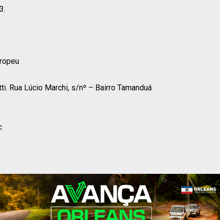
3.
uropeu
ti. Rua Lúcio Marchi, s/nº – Bairro Tamanduá
c