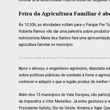
Feira da Agricultura Familiar é ab
Às 10:30h, as atividades voltam para o Parque Per Tu
Roberta Ramos vão dar uma palestra sobre produtos 
nutricionista Maira dos Santos fará uma apresentação
agricultura familiar no município.
Lei federal ampliou de 30% para 45% o percentual mínimo para aquisição d
Após o almoço, o engenheiro-agrônomo, deputado esta
sobre políticas públicas de combate à fome e agricul
conhecer e adquirir o que a região produz de melhor na
Além dos 13 municípios do Vale Europeu, vão partici
da Imperatriz e Vitor Meirelles. Já entre gestores e 
Presidente Getúlio, Rio do Oeste, Ibirama e Itajaí. Q