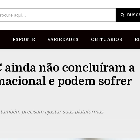
BUSC
rocure aqui...
ESPORTE
VARIEDADES
OBITUÁRIOS
E
C ainda não concluíram a
nacional e podem sofrer
s também precisam ajustar suas plataformas