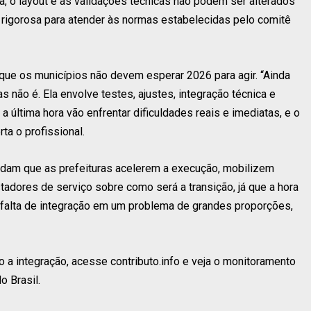
a, o layout e as validações técnicas não podem ser alterados
 rigorosa para atender às normas estabelecidas pelo comitê
 que os municípios não devem esperar 2026 para agir. “Ainda
 não é. Ela envolve testes, ajustes, integração técnica e
 última hora vão enfrentar dificuldades reais e imediatas, e o
rta o profissional.
dam que as prefeituras acelerem a execução, mobilizem
dores de serviço sobre como será a transição, já que a hora
a falta de integração em um problema de grandes proporções,
o a integração, acesse contributo.info e veja o monitoramento
o Brasil.