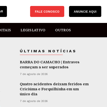
AR
FALE CONOSCO
ANUNCIE AQUI
DITAIS
LEGISLATIVO
OUTROS
ÚLTIMAS NOTÍCIAS
BARRA DO CAMACHO | Entraves
começam a ser superados
7 de agosto de 2026
Quatro acidentes deixam feridos em
Criciúma e Forquilhinha em um
único dia
7 de agosto de 2026