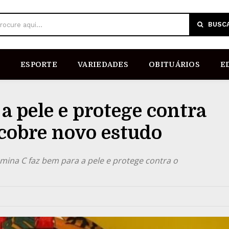
BUSC
rocure aqui...
ESPORTE
VARIEDADES
OBITUÁRIOS
E
a pele e protege contra
cobre novo estudo
ina C faz bem para a pele e protege contra o