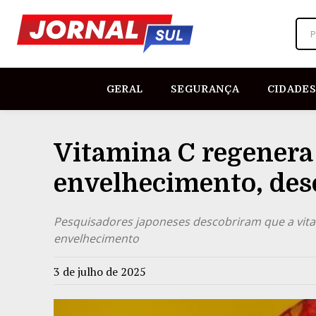
P
GERAL
SEGURANÇA
CIDADES
Vitamina C regenera 
envelhecimento, des
Pesquisadores japoneses descobriram que a vitam
envelhecimento
3 de julho de 2025