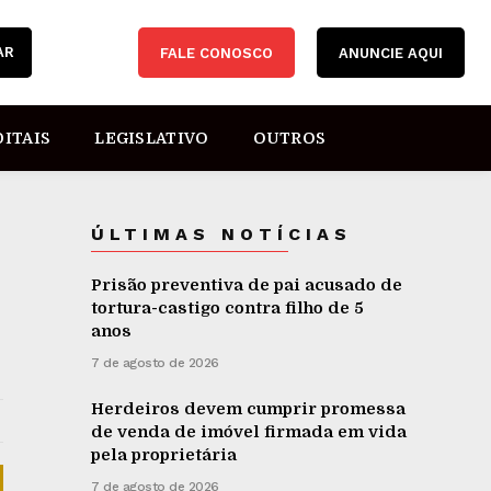
AR
FALE CONOSCO
ANUNCIE AQUI
DITAIS
LEGISLATIVO
OUTROS
ÚLTIMAS NOTÍCIAS
Prisão preventiva de pai acusado de
tortura-castigo contra filho de 5
anos
7 de agosto de 2026
Herdeiros devem cumprir promessa
de venda de imóvel firmada em vida
pela proprietária
7 de agosto de 2026