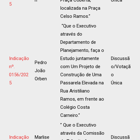
n
Praça Coberta,
Única
5
localizada na Praça
Celso Ramos.”
“Que o Executivo
através do
Departamento de
Planejamento, faça o
Indicação
Estudo juntamente
Discussã
Pedro
nº.
com Um Projeto de
o/Votaçã
João
0156/202
Construção de Uma
o
Orben
5
Passarela Elevada na
Única
Rua Aristiliano
Ramos, em frente ao
Colégio Costa
Carneiro.”
” Que o Executivo
através da Comissão
Indicação
Marlise
Discussã