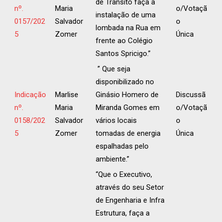
de Trânsito faça a
nº.
Maria
o/Votaçã
instalação de uma
0157/202
Salvador
o
lombada na Rua em
5
Zomer
Única
frente ao Colégio
Santos Spricigo.”
” Que seja
disponibilizado no
Indicação
Marlise
Ginásio Homero de
Discussã
nº.
Maria
Miranda Gomes em
o/Votaçã
0158/202
Salvador
vários locais
o
5
Zomer
tomadas de energia
Única
espalhadas pelo
ambiente.”
“Que o Executivo,
através do seu Setor
de Engenharia e Infra
Estrutura, faça a