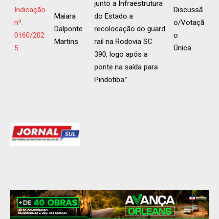
junto a Infraestrutura
Indicação
Discussã
Maiara
do Estado a
nº.
o/Votaçã
Dalponte
recolocação do guard
0160/202
o
Martins
rail na Rodovia SC
5
Única
390, logo após a
ponte na saída para
Pindotiba.”