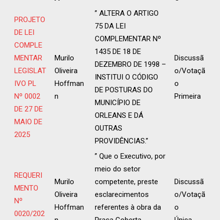
” ALTERA O ARTIGO
PROJETO
75 DA LEI
DE LEI
COMPLEMENTAR Nº
COMPLE
1435 DE 18 DE
MENTAR
Murilo
Discussã
DEZEMBRO DE 1998 –
LEGISLAT
Oliveira
o/Votaçã
INSTITUI O CÓDIGO
IVO PL
Hoffman
o
DE POSTURAS DO
Nº 0002
n
Primeira
MUNICÍPIO DE
DE 27 DE
ORLEANS E DÁ
MAIO DE
OUTRAS
2025
PROVIDÊNCIAS.”
” Que o Executivo, por
meio do setor
REQUERI
Murilo
competente, preste
Discussã
MENTO
Oliveira
esclarecimentos
o/Votaçã
Nº
Hoffman
referentes à obra da
o
0020/202