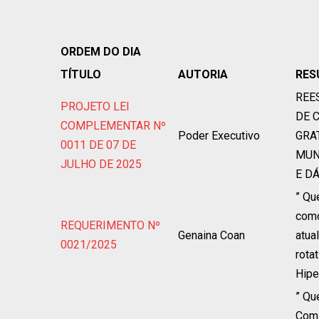
ORDEM DO DIA
TÍTULO
AUTORIA
RES
REE
PROJETO LEI
DE 
COMPLEMENTAR Nº
Poder Executivo
GRA
0011 DE 07 DE
MUN
JULHO DE 2025
E D
” Qu
como
REQUERIMENTO Nº
Genaina Coan
atual
0021/2025
rota
Hiper
” Qu
Comi