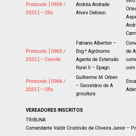
livr
Protocolo: [ 0959 /
Andréa Andrade
Orle
2025 ] – Ofic
Alves Debiasi
Aspe
Andr
Carm
Fabiano Alberton –
Conv
Protocolo: [ 0965 /
Eng.º Agrônomo
de A
2025 ] – Convite
Agente de Extensão
comu
Rural II – Epagri
com 
Guilherme M. Orben
Protocolo: [ 0966 /
Enca
– Secretário de A
2025 ] – Ofic
Aden
gricultura
VEREADORES INSCRITOS
TRIBUNA
Comandante Valdir Cristóvão de Oliveira Junior – Pol