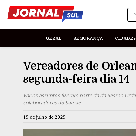
P
GERAL
SEGURANÇA
CIDADES
Vereadores de Orlea
segunda-feira dia 14
Vários assuntos fizeram parte da da Sessão Ord
colaboradores do Samae
15 de julho de 2025