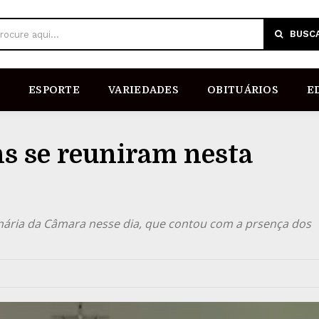
BUSC
rocure aqui...
ESPORTE
VARIEDADES
OBITUÁRIOS
E
ns se reuniram nesta
inária da Câmara nesse dia, que contou com a prsença dos