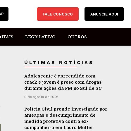
AR
FALE CONOSCO
ANUNCIE AQUI
DITAIS
LEGISLATIVO
OUTROS
ÚLTIMAS NOTÍCIAS
Adolescente é apreendido com
crack e jovem é preso com drogas
durante ações da PM no Sul de SC
9 de agosto de 2026
Polícia Civil prende investigado por
ameaças e descumprimento de
medida protetiva contra ex-
companheira em Lauro Müller