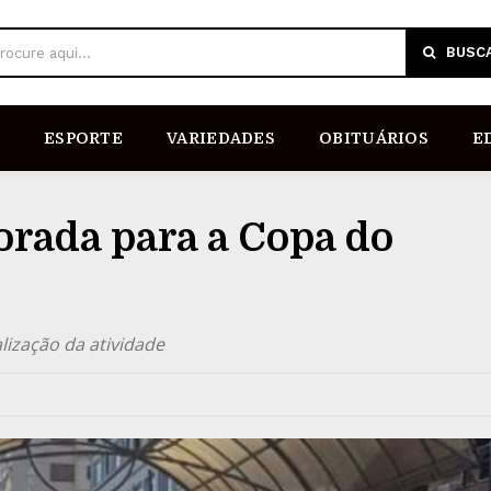
BUSC
rocure aqui...
ESPORTE
VARIEDADES
OBITUÁRIOS
E
orada para a Copa do
lização da atividade