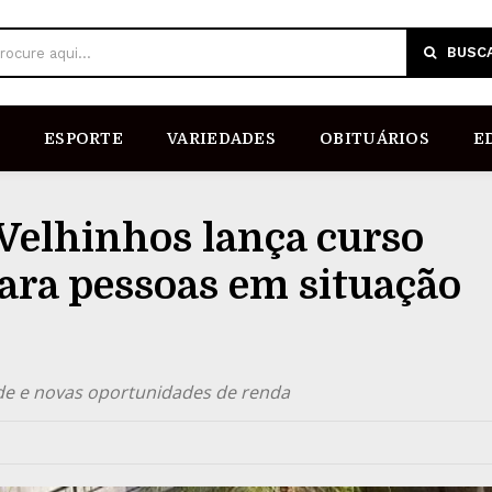
BUSC
rocure aqui...
ESPORTE
VARIEDADES
OBITUÁRIOS
E
Velhinhos lança curso
para pessoas em situação
dade e novas oportunidades de renda