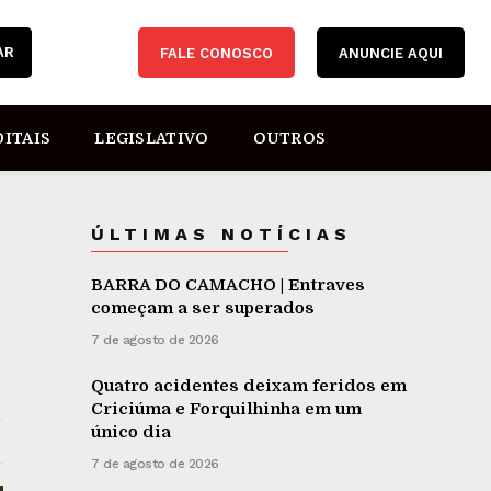
AR
FALE CONOSCO
ANUNCIE AQUI
DITAIS
LEGISLATIVO
OUTROS
ÚLTIMAS NOTÍCIAS
BARRA DO CAMACHO | Entraves
começam a ser superados
7 de agosto de 2026
Quatro acidentes deixam feridos em
Criciúma e Forquilhinha em um
único dia
7 de agosto de 2026