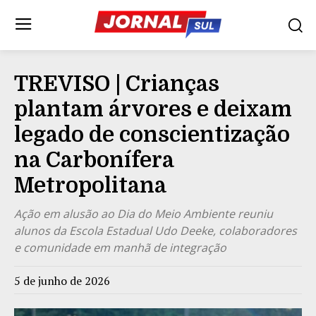
TREVISO | Crianças
plantam árvores e deixam
legado de conscientização
na Carbonífera
Metropolitana
Ação em alusão ao Dia do Meio Ambiente reuniu
alunos da Escola Estadual Udo Deeke, colaboradores
e comunidade em manhã de integração
5 de junho de 2026