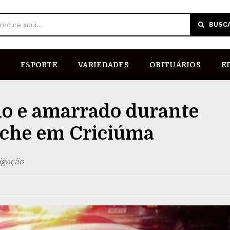
BUSC
rocure aqui...
ESPORTE
VARIEDADES
OBITUÁRIOS
E
do e amarrado durante
eche em Criciúma
tigação