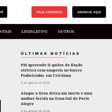
AR
FALE CONOSCO
ANUNCIE AQUI
DITAIS
LEGISLATIVO
OUTROS
ÚLTIMAS NOTÍCIAS
PM apreende 11 quilos de fiação
elétrica com suspeito no bairro
Pinheirinho, em Criciúma
6 de agosto de 2026
Ataque a tiros deixa um morto e uma
mulher ferida na Zona Sul de Porto
Alegre
6 de agosto de 2026