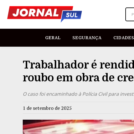
P
GERAL
SEGURANÇA
CIDADES
Trabalhador é rendi
roubo em obra de cr
O caso foi encaminhado à Polícia Civil para inves
1 de setembro de 2025