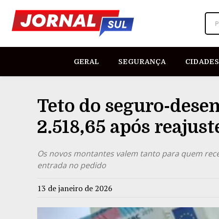
P
GERAL
SEGURANÇA
CIDADES
Teto do seguro-dese
2.518,65 após reajust
Os novos montantes valem tanto para quem rec
entrada no pedido
13 de janeiro de 2026