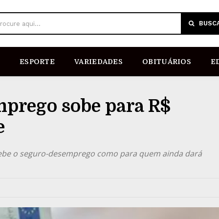
BUSC
rocure aqui...
ESPORTE
VARIEDADES
OBITUÁRIOS
E
mprego sobe para R$
e
ebe o seguro-desemprego como para quem ainda dará