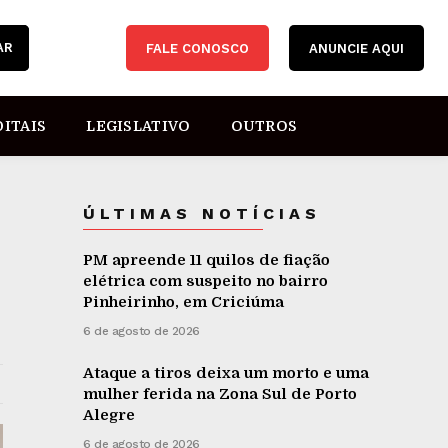
AR
FALE CONOSCO
ANUNCIE AQUI
DITAIS
LEGISLATIVO
OUTROS
ÚLTIMAS NOTÍCIAS
PM apreende 11 quilos de fiação
elétrica com suspeito no bairro
Pinheirinho, em Criciúma
6 de agosto de 2026
Ataque a tiros deixa um morto e uma
mulher ferida na Zona Sul de Porto
Alegre
6 de agosto de 2026