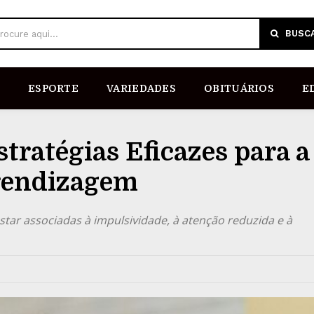
BUSC
rocure aqui...
ESPORTE
VARIEDADES
OBITUÁRIOS
E
tratégias Eficazes para a
prendizagem
tar associadas à impulsividade, à atenção reduzida e à