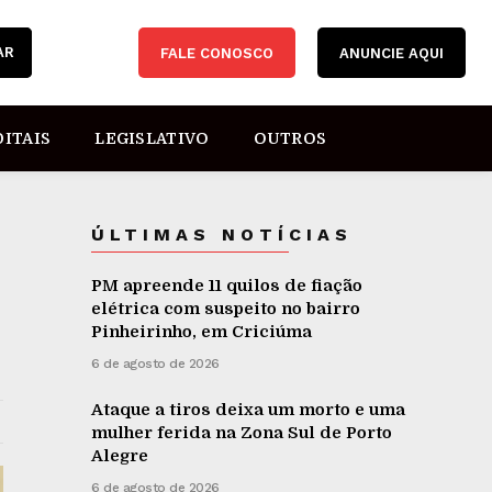
AR
FALE CONOSCO
ANUNCIE AQUI
DITAIS
LEGISLATIVO
OUTROS
ÚLTIMAS NOTÍCIAS
PM apreende 11 quilos de fiação
elétrica com suspeito no bairro
Pinheirinho, em Criciúma
6 de agosto de 2026
Ataque a tiros deixa um morto e uma
mulher ferida na Zona Sul de Porto
Alegre
6 de agosto de 2026