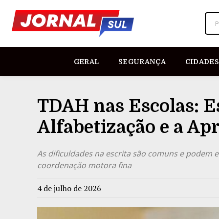
P
GERAL
SEGURANÇA
CIDADES
TDAH nas Escolas: Es
Alfabetização e a A
As dificuldades na escrita são comuns e podem es
coordenação motora fina
4 de julho de 2026