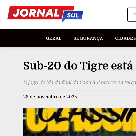
P
GERAL
SEGURANÇA
CIDADES
Sub-20 do Tigre está
O jogo de ida da final da Copa Sul ocorre na terça
28 de novembro de 2025