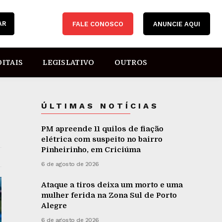
AR
FALE CONOSCO
ANUNCIE AQUI
DITAIS
LEGISLATIVO
OUTROS
ÚLTIMAS NOTÍCIAS
PM apreende 11 quilos de fiação
elétrica com suspeito no bairro
Pinheirinho, em Criciúma
6 de agosto de 2026
Ataque a tiros deixa um morto e uma
mulher ferida na Zona Sul de Porto
Alegre
6 de agosto de 2026