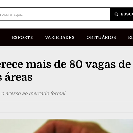
BUSC
rocure aqui...
ESPORTE
VARIEDADES
OBITUÁRIOS
E
rece mais de 80 vagas de
 áreas
o o acesso ao mercado formal