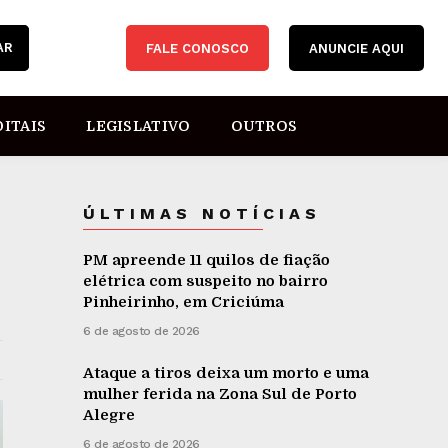
AR
FALE CONOSCO
ANUNCIE AQUI
DITAIS
LEGISLATIVO
OUTROS
ÚLTIMAS NOTÍCIAS
PM apreende 11 quilos de fiação
elétrica com suspeito no bairro
Pinheirinho, em Criciúma
6 de agosto de 2026
Ataque a tiros deixa um morto e uma
mulher ferida na Zona Sul de Porto
Alegre
6 de agosto de 2026