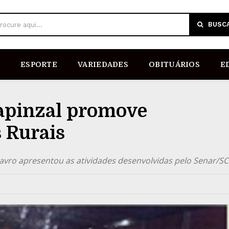
BUSC
rocure aqui...
ESPORTE
VARIEDADES
OBITUÁRIOS
E
Capinzal promove
 Rurais
lavro apresentou as atividades desenvolvidas pelo Senar/SC