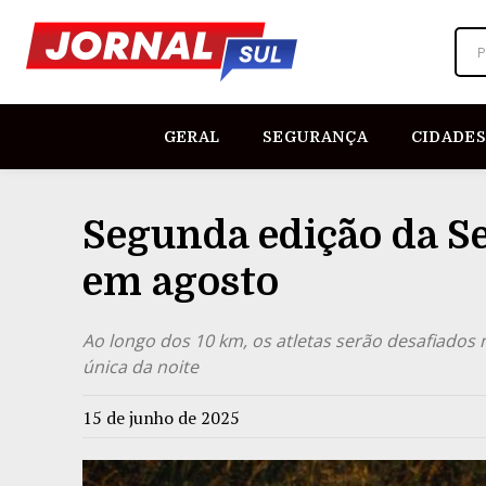
P
GERAL
SEGURANÇA
CIDADES
Segunda edição da S
em agosto
Ao longo dos 10 km, os atletas serão desafiados
única da noite
15 de junho de 2025