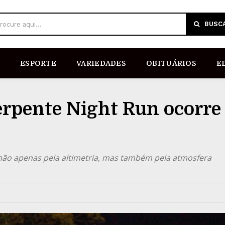
BUSC
rocure aqui...
ESPORTE
VARIEDADES
OBITUÁRIOS
E
erpente Night Run ocorre
 não apenas pela altimetria, mas também pela atmosfera