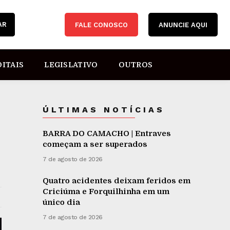
AR
FALE CONOSCO
ANUNCIE AQUI
DITAIS
LEGISLATIVO
OUTROS
ÚLTIMAS NOTÍCIAS
BARRA DO CAMACHO | Entraves
começam a ser superados
7 de agosto de 2026
Quatro acidentes deixam feridos em
Criciúma e Forquilhinha em um
único dia
7 de agosto de 2026