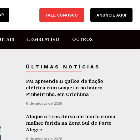
AR
FALE CONOSCO
ANUNCIE AQUI
DITAIS
LEGISLATIVO
OUTROS
ÚLTIMAS NOTÍCIAS
PM apreende 11 quilos de fiação
elétrica com suspeito no bairro
Pinheirinho, em Criciúma
6 de agosto de 2026
Ataque a tiros deixa um morto e uma
mulher ferida na Zona Sul de Porto
Alegre
6 de agosto de 2026