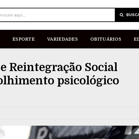
BUSC
rocure aqui...
ESPORTE
VARIEDADES
OBITUÁRIOS
E
 e Reintegração Social
colhimento psicológico