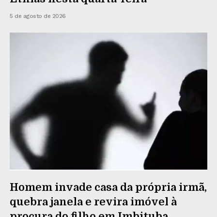
5 de agosto de 2026
Homem invade casa da própria irmã,
quebra janela e revira imóvel à
procura do filho em Imbituba