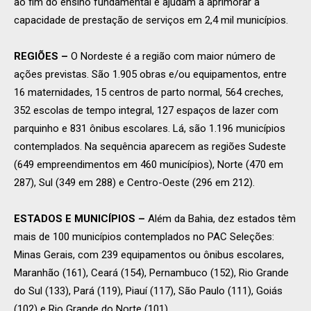
ao fim do ensino fundamental e ajudam a aprimorar a
capacidade de prestação de serviços em 2,4 mil municípios.
REGIÕES
–
O Nordeste é a região com maior número de
ações previstas. São 1.905 obras e/ou equipamentos, entre
16 maternidades, 15 centros de parto normal, 564 creches,
352 escolas de tempo integral, 127 espaços de lazer com
parquinho e 831 ônibus escolares. Lá, são 1.196 municípios
contemplados. Na sequência aparecem as regiões Sudeste
(649 empreendimentos em 460 municípios), Norte (470 em
287), Sul (349 em 288) e Centro-Oeste (296 em 212).
ESTADOS E MUNICÍPIOS
–
Além da Bahia, dez estados têm
mais de 100 municípios contemplados no PAC Seleções:
Minas Gerais, com 239 equipamentos ou ônibus escolares,
Maranhão (161), Ceará (154), Pernambuco (152), Rio Grande
do Sul (133), Pará (119), Piauí (117), São Paulo (111), Goiás
(102) e Rio Grande do Norte (101).