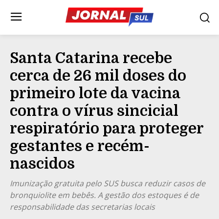
Santa Catarina recebe
cerca de 26 mil doses do
primeiro lote da vacina
contra o vírus sincicial
respiratório para proteger
gestantes e recém-
nascidos
Imunização gratuita pelo SUS busca reduzir casos de
bronquiolite em bebês. A gestão dos estoques é de
responsabilidade das secretarias locais