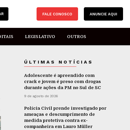
AR
FALE CONOSCO
ANUNCIE AQUI
DITAIS
LEGISLATIVO
OUTROS
ÚLTIMAS NOTÍCIAS
Adolescente é apreendido com
crack e jovem é preso com drogas
durante ações da PM no Sul de SC
9 de agosto de 2026
Polícia Civil prende investigado por
ameaças e descumprimento de
medida protetiva contra ex-
companheira em Lauro Müller