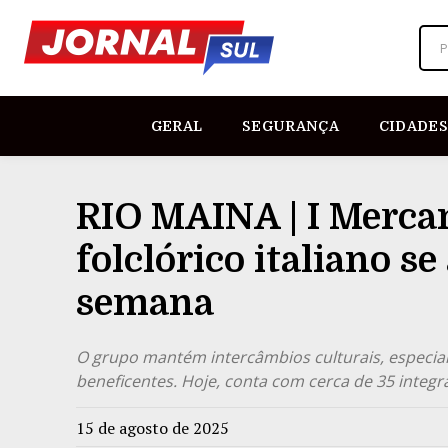
P
GERAL
SEGURANÇA
CIDADES
RIO MAINA | I Mercan
folclórico italiano s
semana
O grupo mantém intercâmbios culturais, especial
beneficentes. Hoje, conta com cerca de 35 integ
15 de agosto de 2025