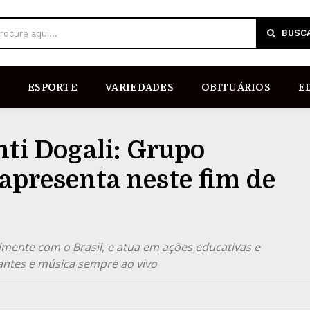
BUSC
rocure aqui...
ESPORTE
VARIEDADES
OBITUÁRIOS
E
ti Dogali: Grupo
e apresenta neste fim de
mente com o Brasil, e atua em ações educativas e
rantes e música sempre ao vivo