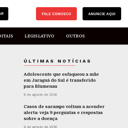
AR
FALE CONOSCO
ANUNCIE AQUI
DITAIS
LEGISLATIVO
OUTROS
ÚLTIMAS NOTÍCIAS
Adolescente que esfaqueou a mãe
em Jaraguá do Sul é transferido
para Blumenau
6 de agosto de 2026
Casos de sarampo voltam a acender
alerta: veja 9 perguntas e respostas
sobre a doença
6 de agosto de 2026