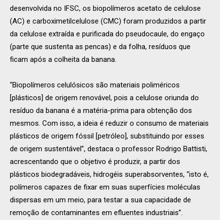
desenvolvida no IFSC, os biopolímeros acetato de celulose
(AC) e carboximetilcelulose (CMC) foram produzidos a partir
da celulose extraída e purificada do pseudocaule, do engaço
(parte que sustenta as pencas) e da folha, resíduos que
ficam após a colheita da banana.
“Biopolímeros celulósicos são materiais poliméricos
[plásticos] de origem renovável, pois a celulose oriunda do
resíduo da banana é a matéria-prima para obtenção dos
mesmos. Com isso, a ideia é reduzir o consumo de materiais
plásticos de origem fóssil [petróleo], substituindo por esses
de origem sustentável”, destaca o professor Rodrigo Battisti,
acrescentando que o objetivo é produzir, a partir dos
plásticos biodegradáveis, hidrogéis superabsorventes, “isto é,
polímeros capazes de fixar em suas superfícies moléculas
dispersas em um meio, para testar a sua capacidade de
remoção de contaminantes em efluentes industriais”.