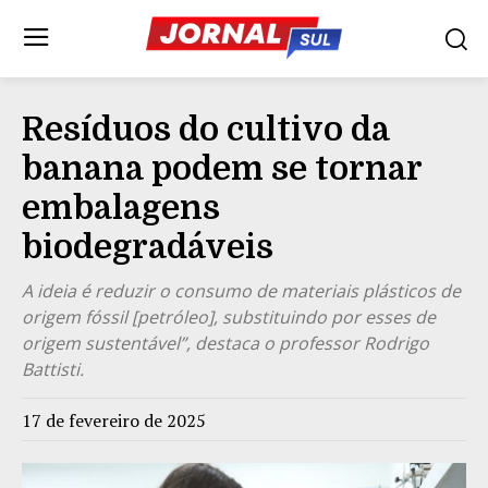
Resíduos do cultivo da
banana podem se tornar
embalagens
biodegradáveis
A ideia é reduzir o consumo de materiais plásticos de
origem fóssil [petróleo], substituindo por esses de
origem sustentável”, destaca o professor Rodrigo
Battisti.
17 de fevereiro de 2025