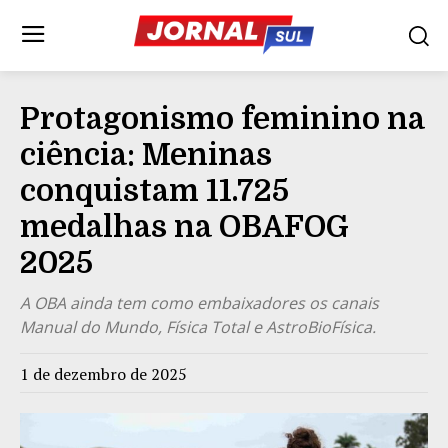
Protagonismo feminino na
ciência: Meninas
conquistam 11.725
medalhas na OBAFOG
2025
A OBA ainda tem como embaixadores os canais
Manual do Mundo, Física Total e AstroBioFísica.
1 de dezembro de 2025