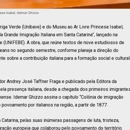
esa Isabel, Idemar Ghizzo
riga Verde (Unibave) e do Museu ao Ar Livre Princesa Isabel,
a Grande Imigração Italiana em Santa Catarina”, lançado na
e (UNIFEBE). A obra, que reúne textos de nove estudiosos de
leans no segundo semestre, conforme planeja a direção do
e sobre a contribuição italiana para a formação social e cultural
ador Andrey José Taffner Fraga e publicado pela Editora da
la presença italiana, desde a chegada dos primeiros imigrante
nense. Idemar Ghizzo assina o capítulo “Colônia de imigração
do povoamento por italianos na região, a partir de 1877.
a Catarina, pelas suas inúmeras passagens de luta, tristeza,
gração europeia que colaborou pelo povoamento do território