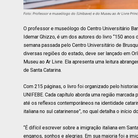
Foto: Professor e museólogo do (Unibave) e do Museu ao Ar Livre Princ
O professor e museólogo do Centro Universitário Bar
Idemar Ghizzo, é um dos autores do livro “150 anos d
semana passada pelo Centro Universitário de Brusqu
diversas regiões do estado, deve ser lançado em Or
Museu ao Ar Livre. Ela apresenta uma leitura abrangent
de Santa Catarina.
Com 215 páginas, o livro foi organizado pelo histori
UNIFEBE. Cada capítulo aborda uma região marcada pe
até os reflexos contemporâneos na identidade catari
italiana no sul catarinense”, no qual detalha o início 
“É difícil escrever sobre a imigração italiana em Sant
enganos, sonhos e alegrias. Em sua maioria foi a imi