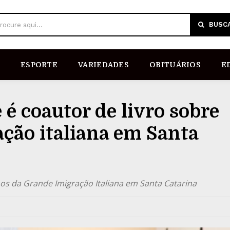
BUSC
rocure aqui...
ESPORTE
VARIEDADES
OBITUÁRIOS
E
 é coautor de livro sobre
ação italiana em Santa
nos da Grande Imigração Italiana em Santa Catarina