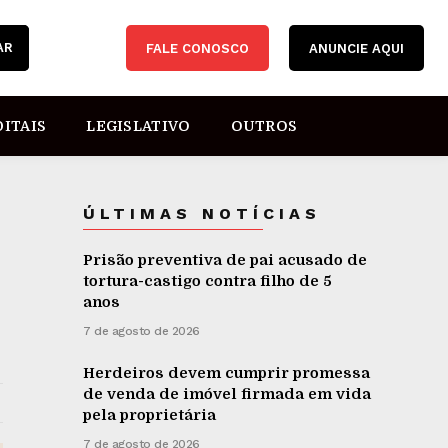
AR
FALE CONOSCO
ANUNCIE AQUI
DITAIS
LEGISLATIVO
OUTROS
ÚLTIMAS NOTÍCIAS
Prisão preventiva de pai acusado de
tortura-castigo contra filho de 5
anos
7 de agosto de 2026
Herdeiros devem cumprir promessa
de venda de imóvel firmada em vida
pela proprietária
7 de agosto de 2026