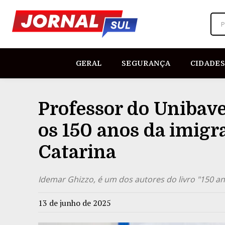
P
GERAL
SEGURANÇA
CIDADES
Professor do Unibave
os 150 anos da imigr
Catarina
Idemar Ghizzo, é um dos autores do livro "150 a
13 de junho de 2025