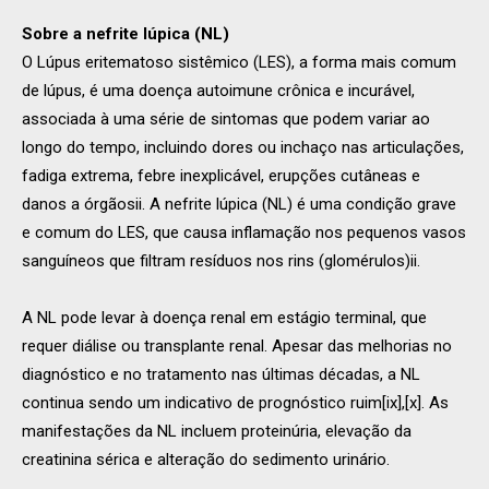
Sobre a nefrite lúpica (NL)
O Lúpus eritematoso sistêmico (LES), a forma mais comum
de lúpus, é uma doença autoimune crônica e incurável,
associada à uma série de sintomas que podem variar ao
longo do tempo, incluindo dores ou inchaço nas articulações,
fadiga extrema, febre inexplicável, erupções cutâneas e
danos a órgãosii. A nefrite lúpica (NL) é uma condição grave
e comum do LES, que causa inflamação nos pequenos vasos
sanguíneos que filtram resíduos nos rins (glomérulos)ii.
A NL pode levar à doença renal em estágio terminal, que
requer diálise ou transplante renal. Apesar das melhorias no
diagnóstico e no tratamento nas últimas décadas, a NL
continua sendo um indicativo de prognóstico ruim[ix],[x]. As
manifestações da NL incluem proteinúria, elevação da
creatinina sérica e alteração do sedimento urinário.