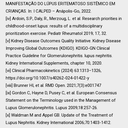
MANIFESTAÇÃO DO LÚPUS ERITEMATOSO SISTÊMICO EM
CRIANÇAS. In: I CALPED – Anápolis-Go, 2022.
[iv] Ardoin, S.P., Daly, R., Merzoug, L. et al. Research priorities in
childhood-onset lupus: results of a multidisciplinary
prioritization exercise. Pediatr Rheumatol 2019; 17, 32.
[v] Kidney Disease Outcomes Quality Initiative. Kidney Disease
Improving Global Outcomes (KDIGO). KDIGO-GN Clinical
Practice Guideline for Glomerulonephritis. lupus nephritis.
Kidney International Supplements, chapter 10, 2020.
[vi] Clinical Pharmacokinetics (2024) 63:1313–1326,
https://doi.org/10.1007/s40262-024-01422-y
[viii] Brunner HI, et al. RMD Open. 2021;7(3):e001747
[ix] Gordon C, Hayne D, Pusey C, et al. European Consensus
Statement on the Terminology used in the Management of
Lupus Glomerulonephritis. Lupus 2009;18:257-26.
[x] Waldman M and Appel GB. Update of the Treatment of
Lupus Nephritis. Kidney International 2006;70:1403-1412.