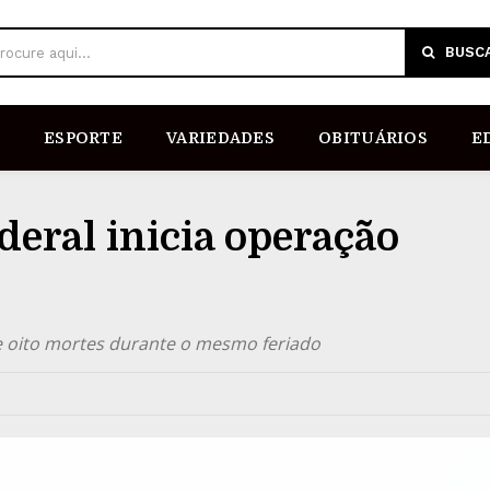
BUSC
rocure aqui...
ESPORTE
VARIEDADES
OBITUÁRIOS
E
deral inicia operação
 e oito mortes durante o mesmo feriado