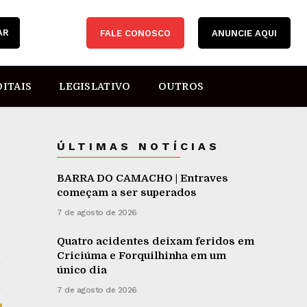
AR
FALE CONOSCO
ANUNCIE AQUI
DITAIS
LEGISLATIVO
OUTROS
ÚLTIMAS NOTÍCIAS
BARRA DO CAMACHO | Entraves
começam a ser superados
7 de agosto de 2026
Quatro acidentes deixam feridos em
Criciúma e Forquilhinha em um
único dia
7 de agosto de 2026