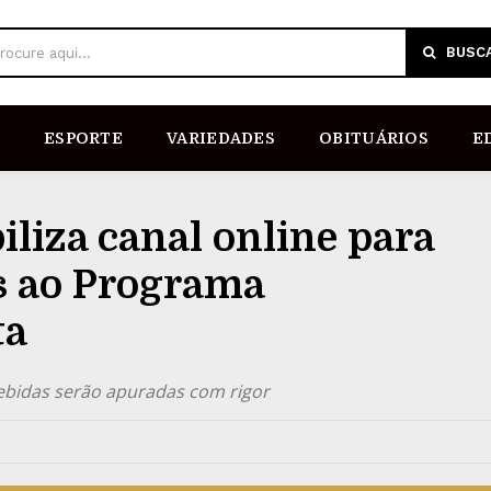
BUSC
rocure aqui...
ESPORTE
VARIEDADES
OBITUÁRIOS
E
biliza canal online para
s ao Programa
ta
ecebidas serão apuradas com rigor